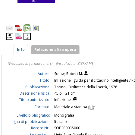
M.
Info
Relazione altra opera
(Visualizza in formato marc)
(Visualizza in BIBFRAME)
Autore:
Solow, Robert M.
Titolo:
Inflazione : guida per il cittadino intelligente /
Pubblicazione:
Torino : Biblioteca della libertà, 1976
Descrizione fisica:
45 p. ; 21 cm
Titolo autorizzato:
Inflazione
Formato:
Materiale a stampa
Livello bibliografico
Monografia
Lingua di pubblicazione:
Italiano
Record Nr.:
SOBE00035000
Lo trovi qui:
Univ. Suor Orsola Benincasa