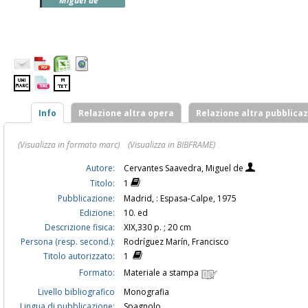
Miguel de
Info
Relazione altra opera
Relazione altra pubblica
(Visualizza in formato marc)
(Visualizza in BIBFRAME)
Autore:
Cervantes Saavedra, Miguel de
Titolo:
1
Pubblicazione:
Madrid, : Espasa-Calpe, 1975
Edizione:
10. ed
Descrizione fisica:
XIX,330 p. ; 20 cm
Persona (resp. second.):
Rodríguez Marín, Francisco
Titolo autorizzato:
1
Formato:
Materiale a stampa
Livello bibliografico
Monografia
Lingua di pubblicazione:
Spagnolo