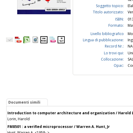
Soggetto topico:
Ela
Titolo autorizzato:
Ver
ISBN:
01
Formato:
Ma
Livello bibliografico
Mo
Lingua di pubblicazione:
Ing
Record Nr.:
NA
Lo trovi qui:
Uni
Collocazione:
SA
Opac:
Con
Documenti simili
Introduction to computer architecture and organization / Harold 
Lorin, Harold
FM8501 : a verified microprocessor / Warren A. Hunt, Jr
Hunt, Warren A. <1958- >