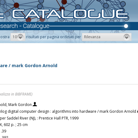
10
Rilevanza
ostra
risultati per pagina ordinati per
ware / mark Gordon Arnold
ualizza in BIBFRAME)
nold, Mark Gordon
ilog digital computer design : algorithms into hardware / mark Gordon Arnold
er Saddel River (NJ), : Prentice Hall PTR, 1999
X, 602 p. ; 25 cm
1.39
1.392