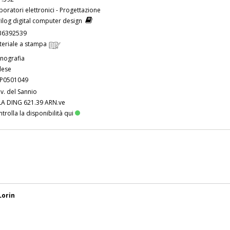
boratori elettronici - Progettazione
ilog digital computer design
36392539
teriale a stampa
nografia
lese
P0501049
v. del Sannio
LA DING 621.39 ARN.ve
trolla la disponibilità qui
Lorin