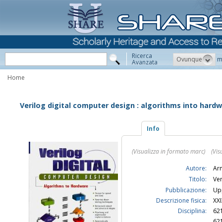
Ricerca
Ovunque
m
Avanzata
Home
Verilog digital computer design : algorithms into hard
Info
(Visualizza in formato marc)
(Vis
Autore:
Ar
Titolo:
Ver
Pubblicazione:
Upp
Descrizione fisica:
XXI
Disciplina:
62
62