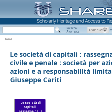
Ricerca
Ovunque
m
Avanzata
Home
Le società di capitali : rasseg
civile e penale : società per a
azioni e a responsabilità limit
Giuseppe Cariti
Le società di
capitali :
rassegna della