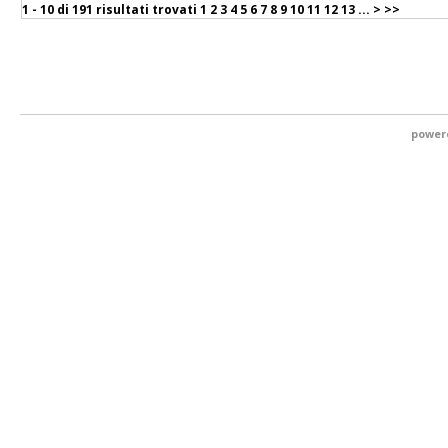
1 - 10 di
191 risultati trovati
1
2
3
4
5
6
7
8
9
10
11
12
13
...
>
>>
power