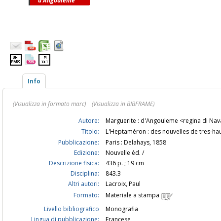
d'Angouleme
Info
(Visualizza in formato marc)
(Visualizza in BIBFRAME)
Autore:
Marguerite : d'Angouleme <regina di Na
Titolo:
L'Heptaméron : des nouvelles de tres-hau
Pubblicazione:
Paris : Delahays, 1858
Edizione:
Nouvelle éd. /
Descrizione fisica:
436 p. ; 19 cm
Disciplina:
843.3
Altri autori:
Lacroix, Paul
Formato:
Materiale a stampa
Livello bibliografico
Monografia
Lingua di pubblicazione:
Francese