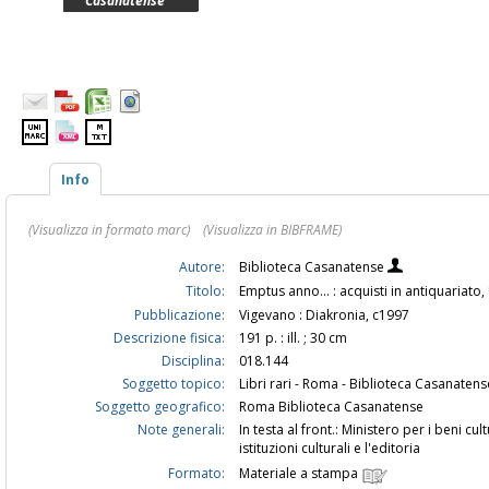
Casanatense
Info
(Visualizza in formato marc)
(Visualizza in BIBFRAME)
Autore:
Biblioteca Casanatense
Titolo:
Emptus anno... : acquisti in antiquaria
Pubblicazione:
Vigevano : Diakronia, c1997
Descrizione fisica:
191 p. : ill. ; 30 cm
Disciplina:
018.144
Soggetto topico:
Libri rari - Roma - Biblioteca Casanatens
Soggetto geografico:
Roma Biblioteca Casanatense
Note generali:
In testa al front.: Ministero per i beni cult
istituzioni culturali e l'editoria
Formato:
Materiale a stampa