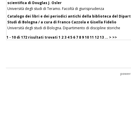
scientifica di Douglas J. Osler
Università degli studi di Teramo. Facoltà di giurisprudenza
Catalogo dei libri e dei periodici antichi della biblioteca del Dipar
Studi di Bologna / a cura di Franco Cazzola e Gisella Fidelio
Università degli studi di Bologna. Dipartimento di discipline storiche
1 - 10 di
172 risultati trovati
1
2
3
4
5
6
7
8
9
10
11
12
13
...
>
>>
power