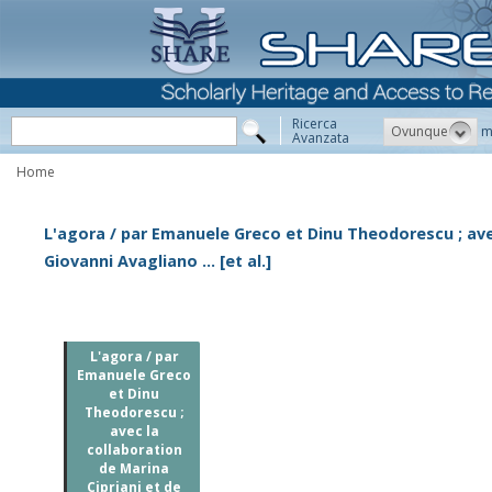
Ricerca
Ovunque
m
Avanzata
Home
L'agora / par Emanuele Greco et Dinu Theodorescu ; avec
Giovanni Avagliano ... [et al.]
L'agora / par
Emanuele Greco
et Dinu
Theodorescu ;
avec la
collaboration
de Marina
Cipriani et de