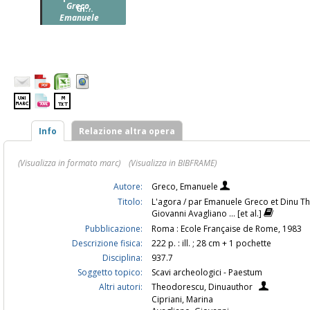
Greco,
Gi...
Emanuele
Info
Relazione altra opera
(Visualizza in formato marc)
(Visualizza in BIBFRAME)
Autore:
Greco, Emanuele
Titolo:
L'agora / par Emanuele Greco et Dinu Th
Giovanni Avagliano ... [et al.]
Pubblicazione:
Roma : Ecole Française de Rome, 1983
Descrizione fisica:
222 p. : ill. ; 28 cm + 1 pochette
Disciplina:
937.7
Soggetto topico:
Scavi archeologici - Paestum
Altri autori:
Theodorescu, Dinuauthor
Cipriani, Marina