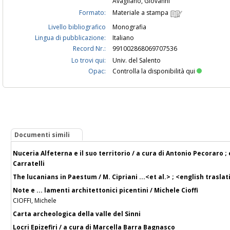
Avagliano, Giovanni
Formato:
Materiale a stampa
Livello bibliografico
Monografia
Lingua di pubblicazione:
Italiano
Record Nr.:
991002868069707536
Lo trovi qui:
Univ. del Salento
Opac:
Controlla la disponibilità qui
Documenti simili
Nuceria Alfeterna e il suo territorio / a cura di Antonio Pecoraro 
Carratelli
The lucanians in Paestum / M. Cipriani ...<et al.> ; <english trasla
Note e ... lamenti architettonici picentini / Michele Cioffi
CIOFFI, Michele
Carta archeologica della valle del Sinni
Locri Epizefiri / a cura di Marcella Barra Bagnasco