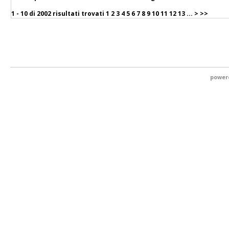
1 - 10 di
2002 risultati trovati
1
2
3
4
5
6
7
8
9
10
11
12
13
...
>
>>
power