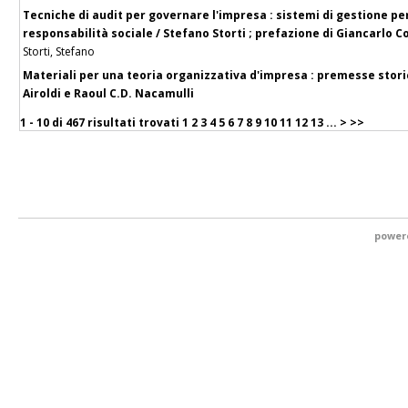
Tecniche di audit per governare l'impresa : sistemi di gestione per 
responsabilità sociale / Stefano Storti ; prefazione di Giancarlo C
Storti, Stefano
Materiali per una teoria organizzativa d'impresa : premesse stori
Airoldi e Raoul C.D. Nacamulli
1 - 10 di
467 risultati trovati
1
2
3
4
5
6
7
8
9
10
11
12
13
...
>
>>
power