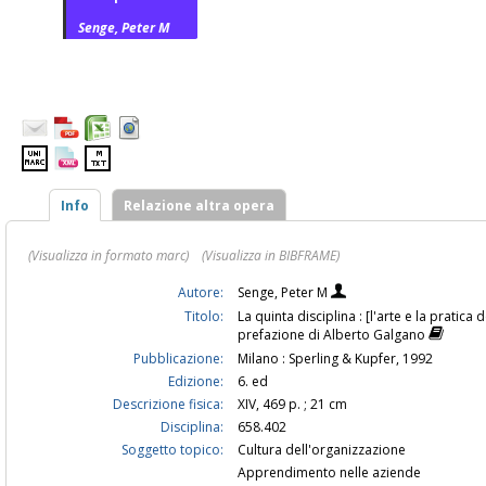
Senge, Peter M
Info
Relazione altra opera
(Visualizza in formato marc)
(Visualizza in BIBFRAME)
Autore:
Senge, Peter M
Titolo:
La quinta disciplina : [l'arte e la pratic
prefazione di Alberto Galgano
Pubblicazione:
Milano : Sperling & Kupfer, 1992
Edizione:
6. ed
Descrizione fisica:
XIV, 469 p. ; 21 cm
Disciplina:
658.402
Soggetto topico:
Cultura dell'organizzazione
Apprendimento nelle aziende