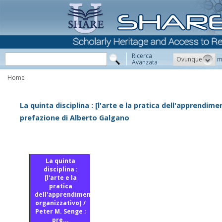
Ricerca
Ovunque
m
Avanzata
Home
La quinta disciplina : [l'arte e la pratica dell'apprendim
prefazione di Alberto Galgano
La quinta
disciplina :
[l'arte e la
pratica
dell'apprendimento
organizzativo] /
Peter M. Senge ;
pre...