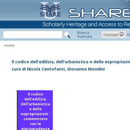
Ricerca
Ovunque
m
Avanzata
Home
Il codice dell'edilizia, dell'urbanistica e delle espropri
cura di Nicola Centofanti, Giovanna Mondini
Il codice
dell'edilizia,
dell'urbanistica
e delle
espropriazioni :
commentato
con la
giurisprudenza