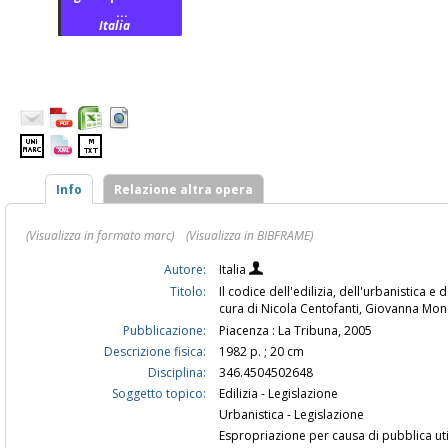
...
Italia
Info
Relazione altra opera
(Visualizza in formato marc)
(Visualizza in BIBFRAME)
Autore:
Italia
Titolo:
Il codice dell'edilizia, dell'urbanistica 
cura di Nicola Centofanti, Giovanna Mon
Pubblicazione:
Piacenza : La Tribuna, 2005
Descrizione fisica:
1982 p. ; 20 cm
Disciplina:
346.4504502648
Soggetto topico:
Edilizia - Legislazione
Urbanistica - Legislazione
Espropriazione per causa di pubblica util