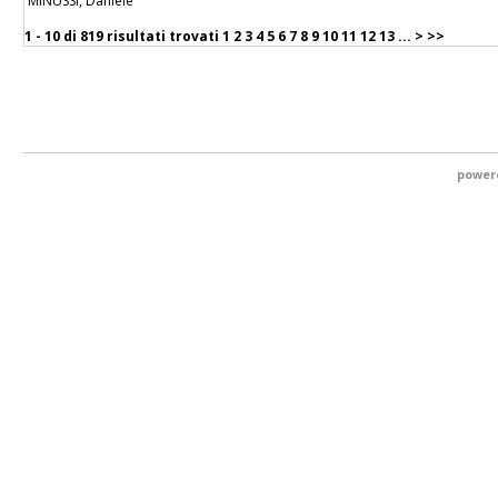
MINUSSI, Daniele
1 - 10 di
819 risultati trovati
1
2
3
4
5
6
7
8
9
10
11
12
13
...
>
>>
power