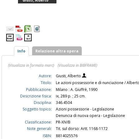
Giusti, Alberto
Info
Relazione altra opera
(Visualizza in formato marc)
(Visualizza in BIBFRAME)
Autore:
Giusti, Alberto
Titolo:
Le azioni possessorie e di nunciazione / Albert
Pubblicazione:
Milano : A. Giuffrè, 1990
Descrizione fisica:
ix, 289 p. ; 25 cm.
Disciplina:
346.4504
Soggetto topico:
Azioni possessorie - Legislazione
Denuncia di nuova opera - Legislazione
Classificazione:
PR-XIV/B
Note generali:
Tit. sul dorso: Artt. 1168-1172
ISBN:
8814025576