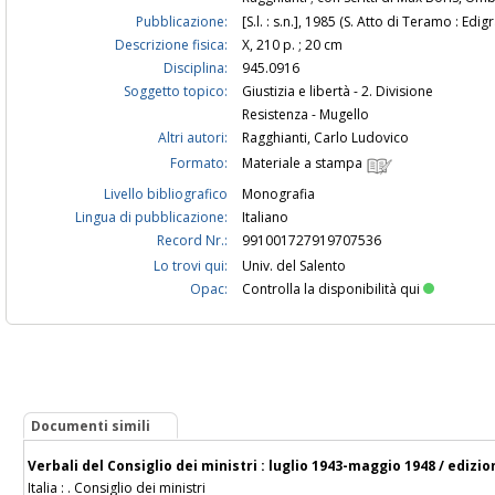
Pubblicazione:
[S.l. : s.n.], 1985 (S. Atto di Teramo : Edigr
Descrizione fisica:
X, 210 p. ; 20 cm
Disciplina:
945.0916
Soggetto topico:
Giustizia e libertà - 2. Divisione
Resistenza - Mugello
Altri autori:
Ragghianti, Carlo Ludovico
Formato:
Materiale a stampa
Livello bibliografico
Monografia
Lingua di pubblicazione:
Italiano
Record Nr.:
991001727919707536
Lo trovi qui:
Univ. del Salento
Opac:
Controlla la disponibilità qui
Documenti simili
Verbali del Consiglio dei ministri : luglio 1943-maggio 1948 / edizion
Italia : . Consiglio dei ministri