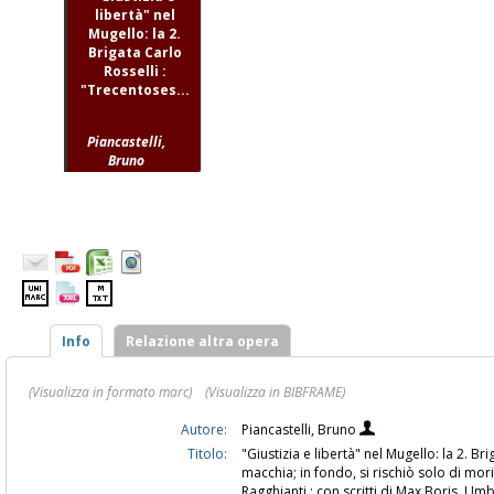
libertà" nel
Mugello: la 2.
Brigata Carlo
Rosselli :
"Trecentoses...
Piancastelli,
Bruno
Info
Relazione altra opera
(Visualizza in formato marc)
(Visualizza in BIBFRAME)
Autore:
Piancastelli, Bruno
Titolo:
"Giustizia e libertà" nel Mugello: la 2. B
macchia; in fondo, si rischiò solo di mori
Ragghianti ; con scritti di Max Boris, Umb