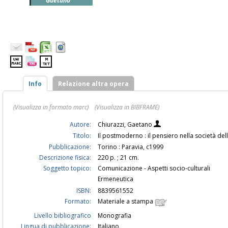
Gaetano
Info
Relazione altra opera
(Visualizza in formato marc)
(Visualizza in BIBFRAME)
Autore:
Chiurazzi, Gaetano
Titolo:
Il postmoderno : il pensiero nella società d
Pubblicazione:
Torino : Paravia, c1999
Descrizione fisica:
220 p. ; 21 cm.
Soggetto topico:
Comunicazione - Aspetti socio-culturali
Ermeneutica
ISBN:
8839561552
Formato:
Materiale a stampa
Livello bibliografico
Monografia
Lingua di pubblicazione:
Italiano