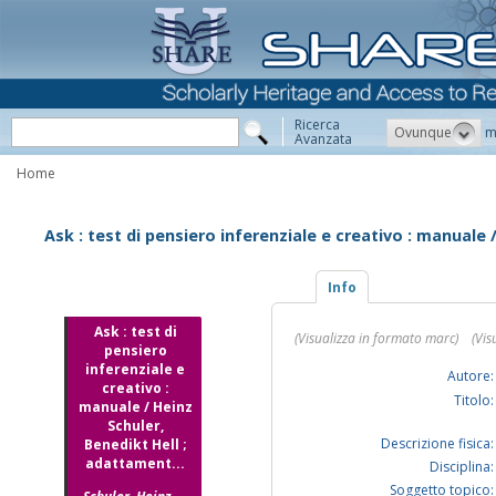
Ricerca
Ovunque
m
Avanzata
Home
Ask : test di pensiero inferenziale e creativo : manuale /
Info
Ask : test di
(Visualizza in formato marc)
(Vis
pensiero
inferenziale e
Autore:
creativo :
Titolo:
manuale / Heinz
Schuler,
Descrizione fisica:
Benedikt Hell ;
adattament...
Disciplina:
Soggetto topico: