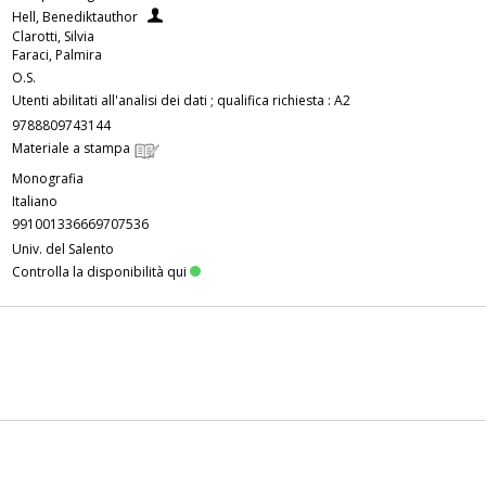
Hell, Benediktauthor
Clarotti, Silvia
Faraci, Palmira
O.S.
Utenti abilitati all'analisi dei dati ; qualifica richiesta : A2
9788809743144
Materiale a stampa
Monografia
Italiano
991001336669707536
Univ. del Salento
Controlla la disponibilità qui