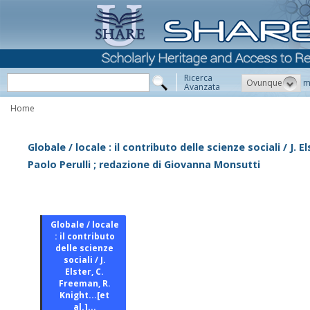
Ricerca
Ovunque
m
Avanzata
Home
Globale / locale : il contributo delle scienze sociali / J. El
Paolo Perulli ; redazione di Giovanna Monsutti
Globale / locale
: il contributo
delle scienze
sociali / J.
Elster, C.
Freeman, R.
Knight...[et
al.]...