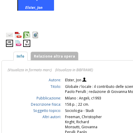
Elster, Jon
Info
Relazione altra opera
(Visualizza in formato marc)
(Visualizza in BIBFRAME)
Autore:
Elster, Jon
Titolo:
Globale / locale : il contributo delle scienz
Paolo Perulli ; redazione di Giovanna M
Pubblicazione:
Milano : Angeli, c1993
Descrizione fisica:
158 p. ; 22 cm.
Soggetto topico:
Sociologia - Studi
Altri autori:
Freeman, Christopher
Knght, Richard
Monsutti, Giovanna
Perulli, Paolo