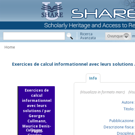
Ricerca
Ovunque
m
Avanzata
Home
Exercices de calcul informationnel avec leurs solutions
Info
Exercices de
(Visualizza in formato marc)
(Vis
calcul
informationnel
Autore:
avec leurs
Titolo:
solutions / par
Georges
Pubblicazione:
Cullmann,
Maurice Denis-
Descrizione fisica:
Cullmann,
Papin
Disciplina: