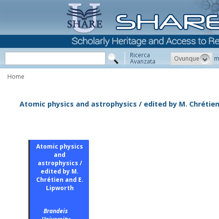
Ricerca
Ovunque
m
Avanzata
Home
Atomic physics and astrophysics / edited by M. Chrétien
Atomic physics
and
astrophysics /
edited by M.
Chrétien and E.
Lipworth
Brandeis