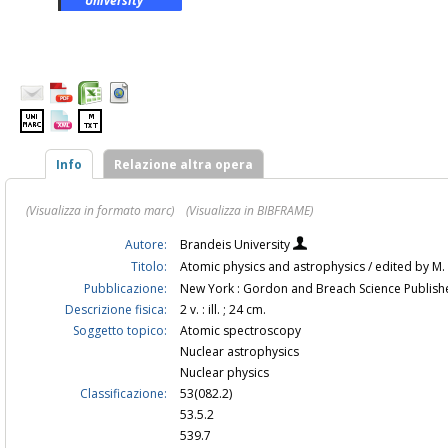
University
Info
Relazione altra opera
(Visualizza in formato marc)
(Visualizza in BIBFRAME)
Autore:
Brandeis University
Titolo:
Atomic physics and astrophysics / edited by M.
Pubblicazione:
New York : Gordon and Breach Science Publish
Descrizione fisica:
2 v. : ill. ; 24 cm.
Soggetto topico:
Atomic spectroscopy
Nuclear astrophysics
Nuclear physics
Classificazione:
53(082.2)
53.5.2
539.7