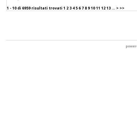
1 - 10 di
6959 risultati trovati
1
2
3
4
5
6
7
8
9
10
11
12
13
...
>
>>
power