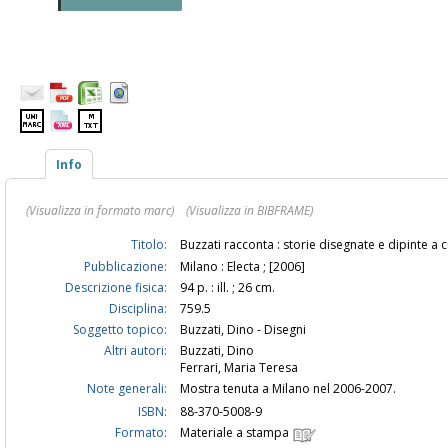
Info
(Visualizza in formato marc)
(Visualizza in BIBFRAME)
Titolo:
Buzzati racconta : storie disegnate e dipinte a 
Pubblicazione:
Milano : Electa ; [2006]
Descrizione fisica:
94 p. : ill. ; 26 cm.
Disciplina:
759.5
Soggetto topico:
Buzzati, Dino - Disegni
Altri autori:
Buzzati, Dino
Ferrari, Maria Teresa
Note generali:
Mostra tenuta a Milano nel 2006-2007.
ISBN:
88-370-5008-9
Formato:
Materiale a stampa