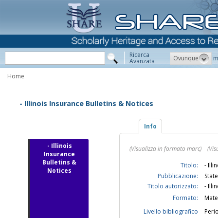
Ricerca
Ovunque
m
Avanzata
Home
- Illinois Insurance Bulletins & Notices
Info
- Illinois
(Visualizza in formato marc)
(Vis
Insurance
Bulletins &
Titolo:
- Ill
Notices
Pubblicazione:
State
Titolo autorizzato:
- Ill
Formato:
Mate
Livello bibliografico
Peri