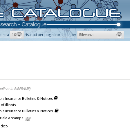
10
Rilevanza
ostra
risultati per pagina ordinati per
ualizza in BIBFRAME)
inois Insurance Bulletins & Notices
 of Illinois
inois Insurance Bulletins & Notices
riale a stampa
odico