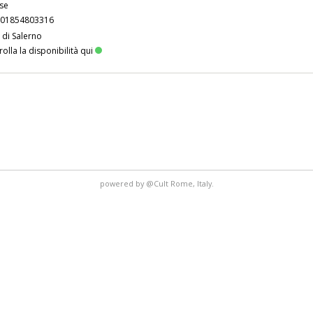
ese
01854803316
 di Salerno
olla la disponibilità qui
powered by
@Cult
Rome, Italy.