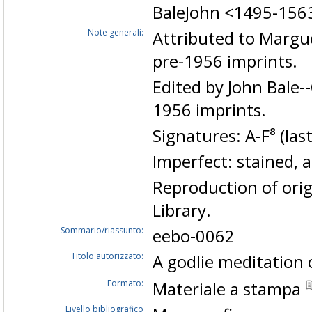
BaleJohn <1495-156
Note generali:
Attributed to Margu
pre-1956 imprints.
Edited by John Bale-
1956 imprints.
Signatures: A-F⁸ (las
Imperfect: stained, 
Reproduction of orig
Library.
Sommario/riassunto:
eebo-0062
Titolo autorizzato:
A godlie meditation 
Formato:
Materiale a stampa
Livello bibliografico