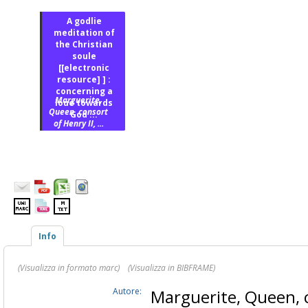
A godlie
meditation of
the Christian
soule
[[electronic
resource] ] :
concerning a
Marguerite,
loue towards
Queen, consort
God ...
of Henry II, ...
Info
(Visualizza in formato marc)
(Visualizza in BIBFRAME)
Autore:
Marguerite, Queen, c