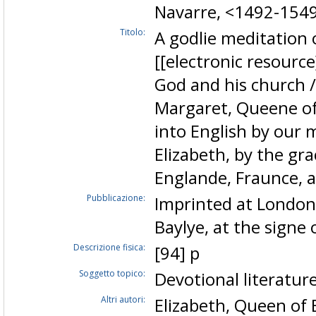
Navarre, <1492-154
Titolo:
A godlie meditation 
[[electronic resource
God and his church /
Margaret, Queene of
into English by our 
Elizabeth, by the gr
Englande, Fraunce, 
Pubblicazione:
Imprinted at London, 
Baylye, at the signe 
Descrizione fisica:
[94] p
Soggetto topico:
Devotional literatur
Altri autori:
Elizabeth, Queen of