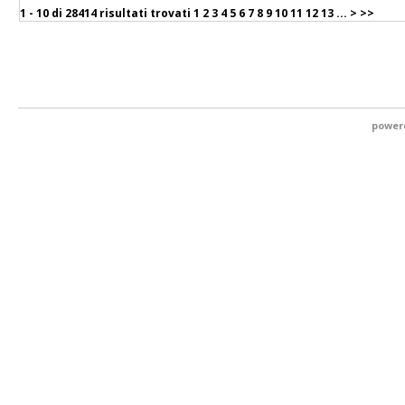
1 - 10 di
28414 risultati trovati
1
2
3
4
5
6
7
8
9
10
11
12
13
...
>
>>
power