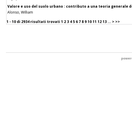
Valore e uso del suolo urbano : contributo a una teoria generale d
Alonso, William
1 - 10 di
2934 risultati trovati
1
2
3
4
5
6
7
8
9
10
11
12
13
...
>
>>
power