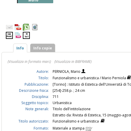
Mario
Info
Info copie
(Visualizza in formato marc)
(Visualizza in BIBFRAME)
Autore:
PERNIOLA, Mario
Titolo:
Funzionalismo e urbanistica / Mario Perniola
Pubblicazione:
[Torino] : Istituto di Estetica dell'Università di To
Descrizione fisica:
[254]-258 p. ; 24 cm
Disciplina:
711
Soggetto topico:
Urbanistica
Note generali:
Titolo dell'intitolazione
Estratto da: Rivista di Estetica, 15 (maggio-agos
Titolo autorizzato:
Funzionalismo e urbanistica
Formato:
Materiale a stampa