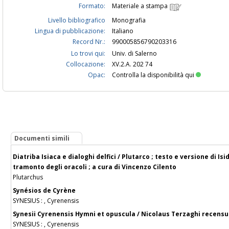
Formato:
Materiale a stampa
Livello bibliografico
Monografia
Lingua di pubblicazione:
Italiano
Record Nr.:
990005856790203316
Lo trovi qui:
Univ. di Salerno
Collocazione:
XV.2.A. 202 74
Opac:
Controlla la disponibilità qui
Documenti simili
Diatriba Isiaca e dialoghi delfici / Plutarco ; testo e versione di Iside
tramonto degli oracoli ; a cura di Vincenzo Cilento
Plutarchus
Synésios de Cyrène
SYNESIUS : , Cyrenensis
Synesii Cyrenensis Hymni et opuscula / Nicolaus Terzaghi recensu
SYNESIUS : , Cyrenensis