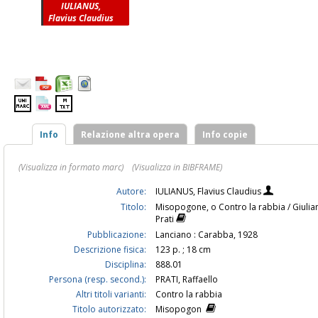
IULIANUS,
Flavius Claudius
Info
Relazione altra opera
Info copie
(Visualizza in formato marc)
(Visualizza in BIBFRAME)
Autore:
IULIANUS, Flavius Claudius
Titolo:
Misopogone, o Contro la rabbia / Giulian
Prati
Pubblicazione:
Lanciano : Carabba, 1928
Descrizione fisica:
123 p. ; 18 cm
Disciplina:
888.01
Persona (resp. second.):
PRATI, Raffaello
Altri titoli varianti:
Contro la rabbia
Titolo autorizzato:
Misopogon