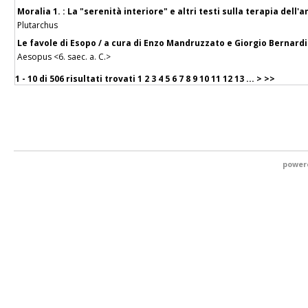
Moralia 1. : La "serenità interiore" e altri testi sulla terapia dell'a
Plutarchus
Le favole di Esopo / a cura di Enzo Mandruzzato e Giorgio Bernardi
Aesopus <6. saec. a. C.>
1 - 10 di
506 risultati trovati
1
2
3
4
5
6
7
8
9
10
11
12
13
...
>
>>
power