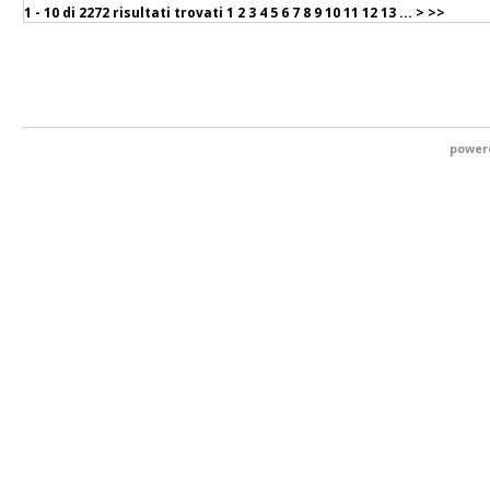
1 - 10 di
2272 risultati trovati
1
2
3
4
5
6
7
8
9
10
11
12
13
...
>
>>
power