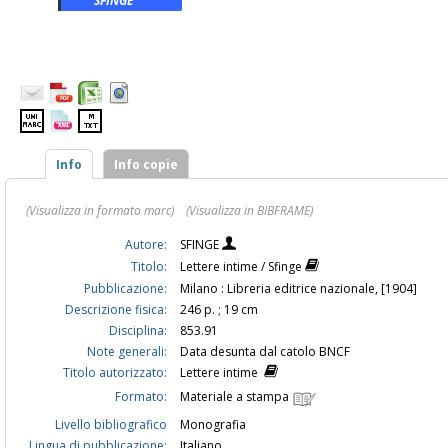
SFINGE
Info
Info copie
(Visualizza in formato marc)
(Visualizza in BIBFRAME)
Autore:
SFINGE
Titolo:
Lettere intime / Sfinge
Pubblicazione:
Milano : Libreria editrice nazionale, [1904]
Descrizione fisica:
246 p. ; 19 cm
Disciplina:
853.91
Note generali:
Data desunta dal catolo BNCF
Titolo autorizzato:
Lettere intime
Formato:
Materiale a stampa
Livello bibliografico
Monografia
Lingua di pubblicazione:
Italiano