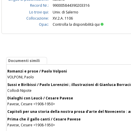
Record Nr.:
990005844390203316
Lo trovi qui:
Univ. di Salerno
Collocazione:
XV.2.A. 1106
Opac:
Controlla la disponibilità qui
Documenti simili
Romanzi e prose / Paolo Volponi
VOLPONI, Paolo
Sussi e Biribissi / Paolo Lorenzini ; illustrazioni di Gianluca Borrac
Collodi Nipote
Dialoghi con Leucò / Cesare Pavese
Pavese, Cesare <1908-1950>
Capitoli per una storia della nostra prosa d'arte del Novecento : an
Prima che il gallo canti / Cesare Pavese
Pavese, Cesare <1908-1950>