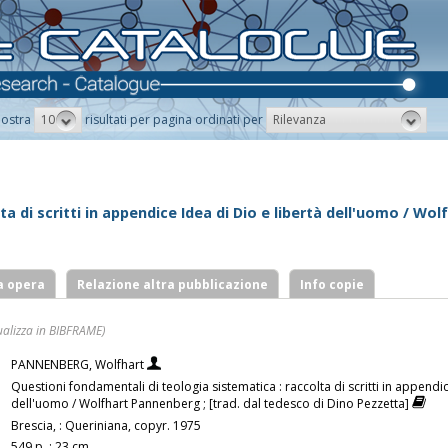
10
Rilevanza
ostra
risultati per pagina ordinati per
 di scritti in appendice Idea di Dio e libertà dell'uomo / Wol
a opera
Relazione altra pubblicazione
Info copie
ualizza in BIBFRAME)
PANNENBERG, Wolfhart
Questioni fondamentali di teologia sistematica : raccolta di scritti in appendic
dell'uomo / Wolfhart Pannenberg ; [trad. dal tedesco di Dino Pezzetta]
Brescia, : Queriniana, copyr. 1975
549 p. ; 23 cm