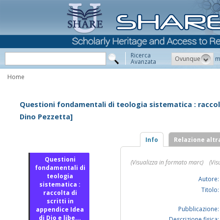
Ricerca
Ovunque
m
Avanzata
Home
Questioni fondamentali di teologia sistematica : raccolta
Dino Pezzetta]
Info
Relazione altr
Questioni
(Visualizza in formato marc)
(Vis
fondamentali di
teologia
Autore:
sistematica :
Titolo:
raccolta di
scritti in
Pubblicazione:
appendice Idea
di Dio e libe...
Descrizione fisica: