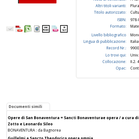
Altri titoli varianti:
Plura
Titolo autorizzato:
Cult
ISBN:
978-
Formato:
Mate
Livello bibliografico
Mono
Lingua di pubblicazione:
Itali
Record Nr.:
9900
Lo trovi qui:
Univ.
Collocazione:
II.2.
Opac:
Contr
Documenti simili
Opere di San Bonaventura = Sancti Bonaventurae opera / a cura di Co
Zotto e Leonardo Sileo
BONAVENTURA : da Bagnorea
Guillelmi a Sancto Theodorico opera omnia