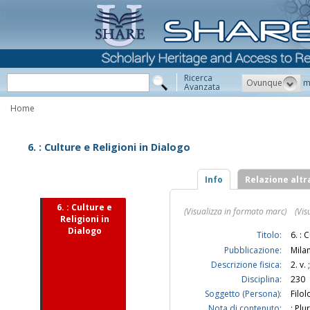
Ricerca
Ovunque
m
Avanzata
Home
6. : Culture e Religioni in Dialogo
Info
Relazione altr
6. : Culture e
(Visualizza in formato marc)
(Vis
Religioni in
Dialogo
Titolo:
6. : 
Pubblicazione:
Mila
Descrizione fisica:
2. v.
Disciplina:
230
Soggetto (Persona):
Filol
Nota di contenuto:
: Plu