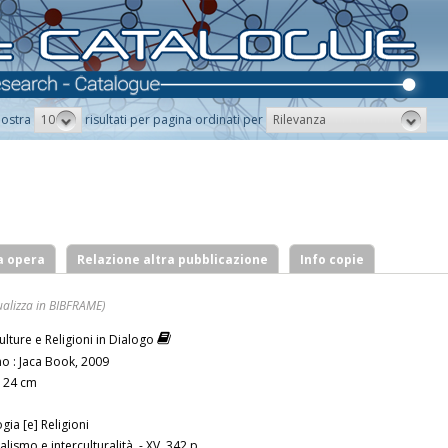
10
Rilevanza
ostra
risultati per pagina ordinati per
a opera
Relazione altra pubblicazione
Info copie
ualizza in BIBFRAME)
Culture e Religioni in Dialogo
no : Jaca Book, 2009
 ; 24 cm
ogia [e] Religioni
ralismo e interculturalità. - XV, 342 p.