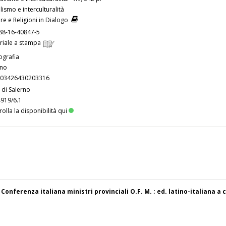
lismo e interculturalità
ure e Religioni in Dialogo
88-16-40847-5
riale a stampa
grafia
ano
03426430203316
 di Salerno
 4919/6.1
olla la disponibilità qui
nferenza italiana ministri provinciali O.F. M. ; ed. latino-italiana a 