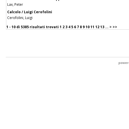
Lax, Peter
Calcolo / Luigi Cerofolini
Cerofolini, Luigi
1 - 10 di
5385 risultati trovati
1
2
3
4
5
6
7
8
9
10
11
12
13
...
>
>>
power