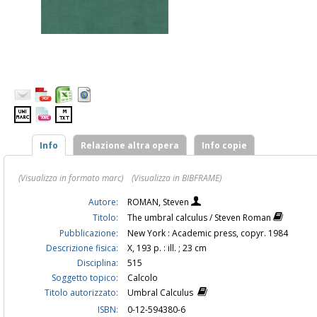
Info
Relazione altra opera
Info copie
(Visualizza in formato marc)
(Visualizza in BIBFRAME)
Autore:
ROMAN, Steven
Titolo:
The umbral calculus / Steven Roman
Pubblicazione:
New York : Academic press, copyr. 1984
Descrizione fisica:
X, 193 p. : ill. ; 23 cm
Disciplina:
515
Soggetto topico:
Calcolo
Titolo autorizzato:
Umbral Calculus
ISBN:
0-12-594380-6