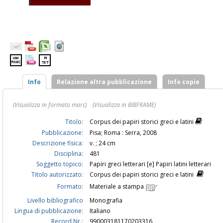
Info
Relazione altra pubblicazione
Info copie
(Visualizza in formato marc)
(Visualizza in BIBFRAME)
Titolo:
Corpus dei papiri storici greci e latini
Pubblicazione:
Pisa; Roma : Serra, 2008
Descrizione fisica:
v. ; 24 cm
Disciplina:
481
Soggetto topico:
Papiri greci letterari [e] Papiri latini letterari
Titolo autorizzato:
Corpus dei papiri storici greci e latini
Formato:
Materiale a stampa
Livello bibliografico
Monografia
Lingua di pubblicazione:
Italiano
Record Nr.:
990003181170203316