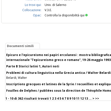
Lo trovi qui:
Univ. di Salerno
Collocazione:
V.3.E.
Opac:
Controlla la disponibilità qui
Documenti simili
Epicuro e l'epicureismo nei papiri ercolanesi : mostra bibliograf
internazionale "l'epicureismo greco e romano", 19-26 maggio 1993
Parte B Storici latini 1, Autori noti
Problemi di cultura linguistica nella Grecia antica / Walter Belardi
Belardi, Walter
Inscriptions grecques et latines de la Syrie / recueillies et expl
Fouilles de Delphes / publiées sous la direction de Thèophile Homo
1 - 10 di
362 risultati trovati
1
2
3
4
5
6
7
8
9
10
11
12
13
...
>
>>