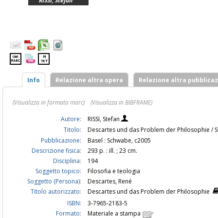
RISSI, Stefan
Info
Relazione altra opera
Relazione altra pubblica
(Visualizza in formato marc)
(Visualizza in BIBFRAME)
Autore:
RISSI, Stefan
Titolo:
Descartes und das Problem der Philosophie / S
Pubblicazione:
Basel : Schwabe, c2005
Descrizione fisica:
293 p. : ill. ; 23 cm.
Disciplina:
194
Soggetto topico:
Filosofia e teologia
Soggetto (Persona):
Descartes, René
Titolo autorizzato:
Descartes und das Problem der Philosophie
ISBN:
3-7965-2183-5
Formato:
Materiale a stampa