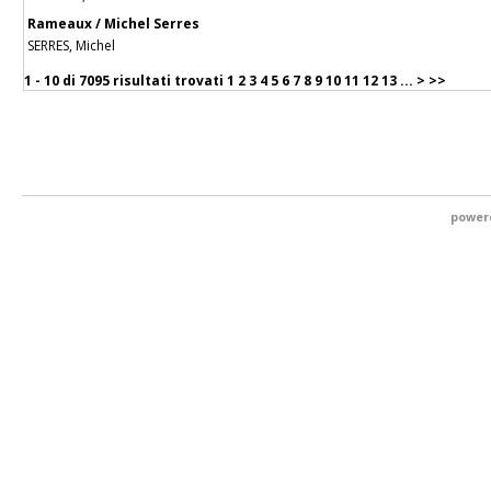
Rameaux / Michel Serres
SERRES, Michel
1 - 10 di
7095 risultati trovati
1
2
3
4
5
6
7
8
9
10
11
12
13
...
>
>>
power