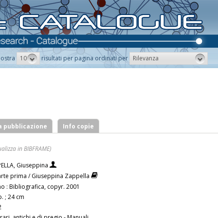
10
Rilevanza
ostra
risultati per pagina ordinati per
a pubblicazione
Info copie
ualizza in BIBFRAME)
ELLA, Giuseppina
Parte prima / Giuseppina Zappella
o : Bibliografica, copyr. 2001
. ; 24 cm
2
 rari, antichi e di pregio - Manuali