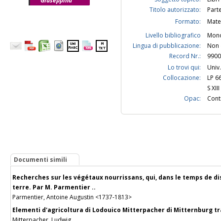
Giuseppina
Titolo autorizzato:
Part
Formato:
Mate
Livello bibliografico
Mono
Lingua di pubblicazione:
Non 
Record Nr.:
9900
Lo trovi qui:
Univ.
Collocazione:
LP 6
S XIII
Opac:
Contr
Documenti simili
Recherches sur les végétaux nourrissans, qui, dans le temps de d
terre. Par M. Parmentier ..
Parmentier, Antoine Augustin <1737-1813>
Elementi d'agricoltura di Lodouico Mitterpacher di Mitternburg trad
Mitterpacher, Ludwig