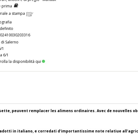
e prima
riale a stampa
grafia
definito
02410030203316
 di Salerno
6/1
 a 6/1
olla la disponibilità qui
isette, peuvent remplacer les alimens ordinaires. Avec de nouvelles o
otti in italiano, e corredati d'importantissime note relatiue all'agrico