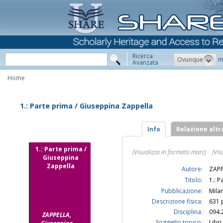
Ricerca
Ovunque
m
Avanzata
Home
1.: Parte prima / Giuseppina Zappella
Info
Relazione altr
1.: Parte prima /
(Visualizza in formato marc)
(Vis
Giuseppina
Zappella
Autore:
ZAPP
Titolo:
1.: 
Pubblicazione:
Milan
Descrizione fisica:
631 p
Disciplina:
094.
ZAPPELLA,
Soggetto topico:
Libri