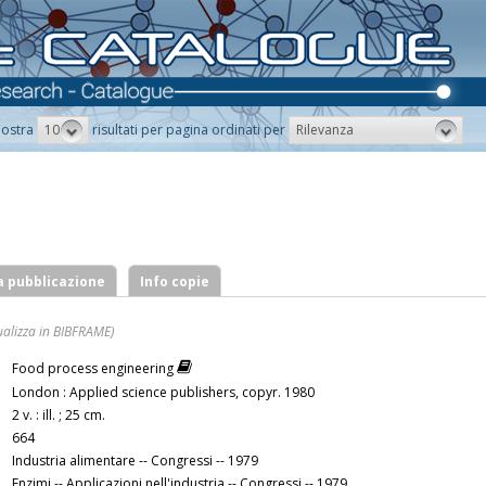
10
Rilevanza
ostra
risultati per pagina ordinati per
a pubblicazione
Info copie
ualizza in BIBFRAME)
Food process engineering
London : Applied science publishers, copyr. 1980
2 v. : ill. ; 25 cm.
664
Industria alimentare -- Congressi -- 1979
Enzimi -- Applicazioni nell'industria -- Congressi -- 1979