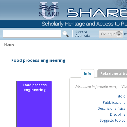
Ricerca
Ovunque
m
Avanzata
Home
Food process engineering
Info
Relazione altr
Food process
(Visualizza in formato marc)
(Vis
engineering
Titolo:
Pubblicazione:
Descrizione fisica:
Disciplina:
Soggetto topico: