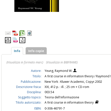
Info
Info copie
(Visualizza in formato marc)
(Visualizza in BIBFRAME)
Autore:
Yeung, Raymond W.
Titolo:
A first course in information theory / Raymon
Pubblicazione:
New York : Kluwer Academic, Copyr.2002
Descrizione fisica:
XXI, 412 p. : ill. ; 25 cm + CD-rom
Disciplina:
003.54
Soggetto topico:
Teoria dell'informazione
Titolo autorizzato:
A first course in information theory
ISBN:
0-306-46791-7