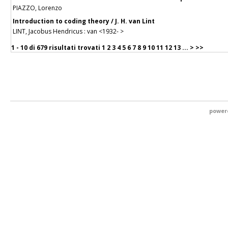
PIAZZO, Lorenzo
Introduction to coding theory / J. H. van Lint
LINT, Jacobus Hendricus : van <1932- >
1 - 10 di
679 risultati trovati
1
2
3
4
5
6
7
8
9
10
11
12
13
...
>
>>
power