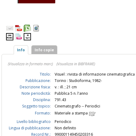
Info
Info copie
(Visualizza in formato marc)
(Visualizza in BIBFRAME)
Titolo:
Visuel : rivista di informazione cinematografica
Pubblicazione:
Torino : Studioforma, 1982-
Descrizione fisica:
v. : ill. ; 21 cm
Note periodicità:
Pubblica 5 n. l'anno
Disciplina:
791.43
Soggetto topico:
Cinematografo -- Periodici
Formato:
Materiale a stampa
Livello bibliografico
Periodico
Lingua di pubblicazione:
Non definito
Record Nr.:
990001149450203316