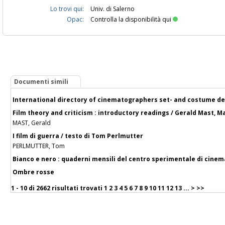
Lo trovi qui:
Univ. di Salerno
Opac:
Controlla la disponibilità qui
Documenti simili
International directory of cinematographers set- and costume des
Film theory and criticism : introductory readings / Gerald Mast, M
MAST, Gerald
I film di guerra / testo di Tom Perlmutter
PERLMUTTER, Tom
Bianco e nero : quaderni mensili del centro sperimentale di cinem
Ombre rosse
1 - 10 di
2662 risultati trovati
1
2
3
4
5
6
7
8
9
10
11
12
13
...
>
>>