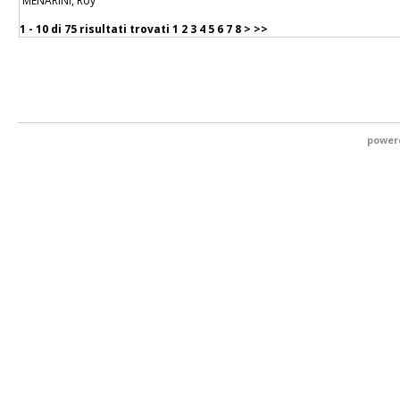
MENARINI, Roy
1 - 10 di
75 risultati trovati
1
2
3
4
5
6
7
8
>
>>
power