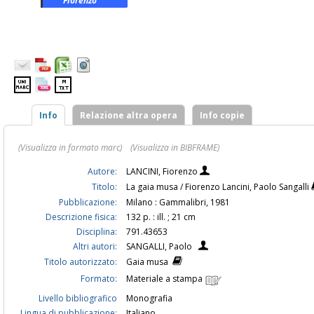
Fiorenzo
Info
Relazione altra opera
Info copie
(Visualizza in formato marc)
(Visualizza in BIBFRAME)
Autore:
LANCINI, Fiorenzo
Titolo:
La gaia musa / Fiorenzo Lancini, Paolo Sangalli
Pubblicazione:
Milano : Gammalibri, 1981
Descrizione fisica:
132 p. : ill. ; 21 cm
Disciplina:
791.43653
Altri autori:
SANGALLI, Paolo
Titolo autorizzato:
Gaia musa
Formato:
Materiale a stampa
Livello bibliografico
Monografia
Lingua di pubblicazione:
Italiano