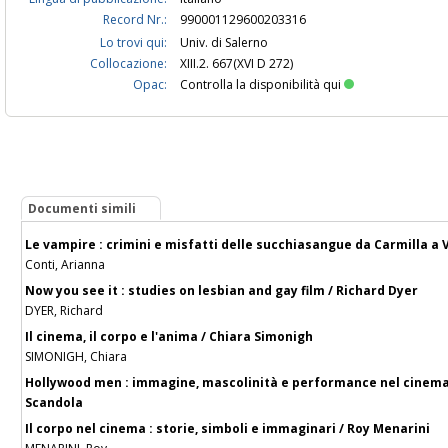
Record Nr.:
990001129600203316
Lo trovi qui:
Univ. di Salerno
Collocazione:
XIII.2. 667(XVI D 272)
Opac:
Controlla la disponibilità qui
Documenti simili
Le vampire : crimini e misfatti delle succhiasangue da Carmilla a 
Conti, Arianna
Now you see it : studies on lesbian and gay film / Richard Dyer
DYER, Richard
Il cinema, il corpo e l'anima / Chiara Simonigh
SIMONIGH, Chiara
Hollywood men : immagine, mascolinità e performance nel cinema
Scandola
Il corpo nel cinema : storie, simboli e immaginari / Roy Menarini