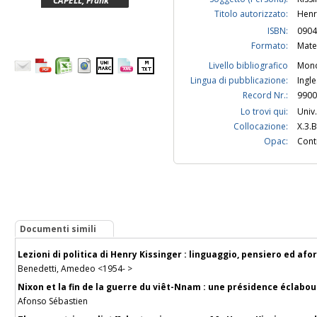
CAPELL, Frank
Titolo autorizzato:
Henr
ISBN:
0904
Formato:
Mate
Livello bibliografico
Mono
Lingua di pubblicazione:
Ingl
Record Nr.:
9900
Lo trovi qui:
Univ.
Collocazione:
X.3.B
Opac:
Contr
Documenti simili
Lezioni di politica di Henry Kissinger : linguaggio, pensiero ed af
Benedetti, Amedeo <1954- >
Nixon et la fin de la guerre du viêt-Nnam : une présidence éclab
Afonso Sébastien