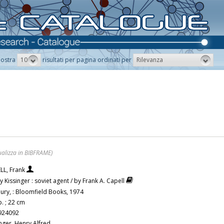
10
Rilevanza
ostra
risultati per pagina ordinati per
ualizza in BIBFRAME)
LL, Frank
 Kissinger : soviet agent / by Frank A. Capell
ury, : Bloomfield Books, 1974
. ; 22 cm
924092
inger, Henry Alfred