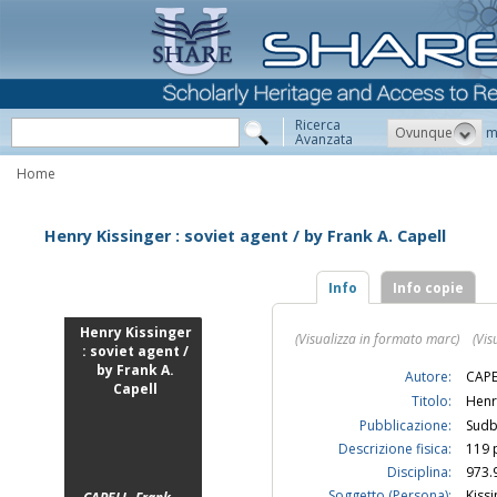
Ricerca
Ovunque
m
Avanzata
Home
Henry Kissinger : soviet agent / by Frank A. Capell
Info
Info copie
Henry Kissinger
(Visualizza in formato marc)
(Vis
: soviet agent /
by Frank A.
Autore:
CAPE
Capell
Titolo:
Henry
Pubblicazione:
Sudb
Descrizione fisica:
119 p
Disciplina:
973.
Soggetto (Persona):
Kiss