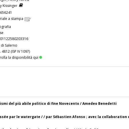
y Kissinger
656241
riale a stampa
grafia
ese
01122580203316
 di Salerno
. 4812 (ISP IV 1097)
olla la disponibilità qui
orismi del più abile politico di fine Novecento / Amedeo Benedetti
oussée par le watergate / / par Sébastien Afonso ; avec la collaborati