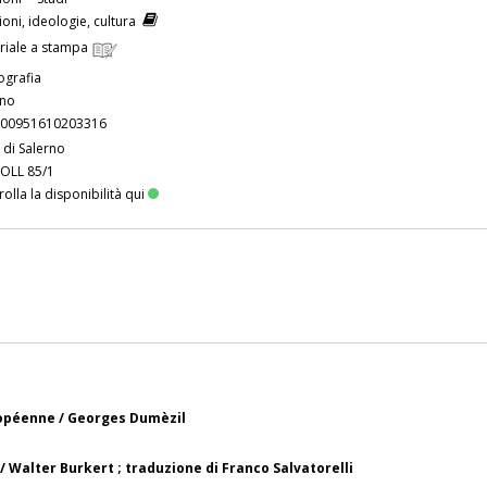
ioni, ideologie, cultura
riale a stampa
grafia
ano
00951610203316
 di Salerno
COLL 85/1
olla la disponibilità qui
ropéenne / Georges Dumèzil
/ Walter Burkert ; traduzione di Franco Salvatorelli