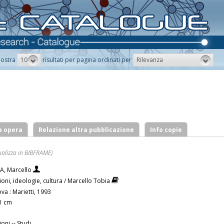
10
Rilevanza
ostra
risultati per pagina ordinati per
a opera
Relazione altra pubblicazione
Info copie
ualizza in BIBFRAME)
A, Marcello
ioni, ideologie, cultura / Marcello Tobia
va : Marietti, 1993
21 cm
ioni -- Studi