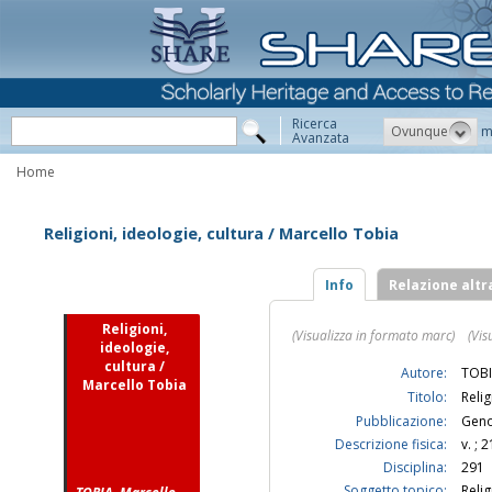
Ricerca
Ovunque
m
Avanzata
Home
Religioni, ideologie, cultura / Marcello Tobia
Info
Relazione altr
Religioni,
(Visualizza in formato marc)
(Vis
ideologie,
cultura /
Autore:
TOBI
Marcello Tobia
Titolo:
Relig
Pubblicazione:
Geno
Descrizione fisica:
v. ; 
Disciplina:
291
Soggetto topico:
Relig