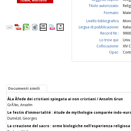
TOBIA, Marcello
Titolo autorizzato:
Relig
Formato:
Mate
Livello bibliografico
Mono
Lingua di pubblicazione:
Itali
Record Nr.:
9900
Lo trovi qui:
Univ.
Collocazione:
XIV 
Opac:
Contr
Documenti simili
ÂLa Âfede dei cristiani spiegata ai non cristiani / Anselm Grun
GrÃ¼n, Anselm
Le festin d'immortalité : étude de mythologie comparée indo-eu
Dumézil, Georges
La creazione del sacro : orme biologiche nell'esperienza religiosa 