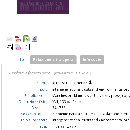
Info
Relazione altra opera
Info copie
(Visualizza in formato marc)
(Visualizza in BIBFRAME)
Autore:
REDGWELL, Catherine
Titolo:
Intergenerational trusts and environmental pro
Pubblicazione:
Manchester : Manchester University press, copy
Descrizione fisica:
XVII, 199 p. ; 24 cm
Disciplina:
341.762
Soggetto topico:
Ambiente naturale - Tutela - Legislazione inter
Titolo autorizzato:
Intergenerational trusts and environmental pr
ISBN:
0-7190-3489-2