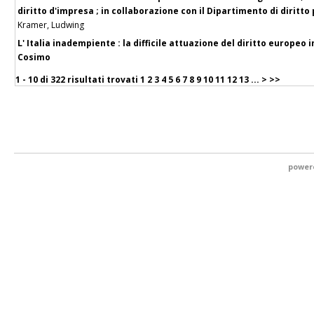
diritto d'impresa ; in collaborazione con il Dipartimento di diritto 
Kramer, Ludwing
L' Italia inadempiente : la difficile attuazione del diritto europeo
Cosimo
1 - 10 di
322 risultati trovati
1
2
3
4
5
6
7
8
9
10
11
12
13
...
>
>>
power