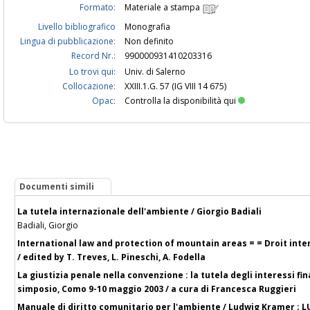
Formato:
Materiale a stampa
Livello bibliografico
Monografia
Lingua di pubblicazione:
Non definito
Record Nr.:
990000931410203316
Lo trovi qui:
Univ. di Salerno
Collocazione:
XXIII.1.G. 57 (IG VIII 14 675)
Opac:
Controlla la disponibilità qui
Documenti simili
La tutela internazionale dell'ambiente / Giorgio Badiali
Badiali, Giorgio
International law and protection of mountain areas = = Droit int
/ edited by T. Treves, L. Pineschi, A. Fodella
La giustizia penale nella convenzione : la tutela degli interessi fi
simposio, Como 9-10 maggio 2003 / a cura di Francesca Ruggieri
Manuale di diritto comunitario per l'ambiente / Ludwig Kramer ; LUI