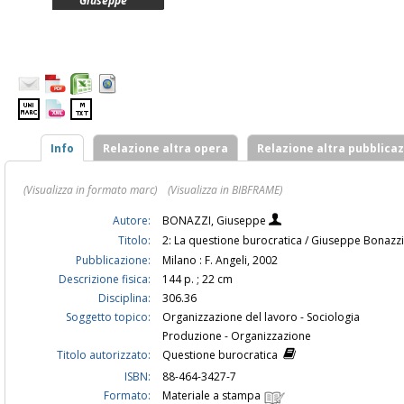
Giuseppe
Info
Relazione altra opera
Relazione altra pubblica
(Visualizza in formato marc)
(Visualizza in BIBFRAME)
Autore:
BONAZZI, Giuseppe
Titolo:
2: La questione burocratica / Giuseppe Bonazz
Pubblicazione:
Milano : F. Angeli, 2002
Descrizione fisica:
144 p. ; 22 cm
Disciplina:
306.36
Soggetto topico:
Organizzazione del lavoro - Sociologia
Produzione - Organizzazione
Titolo autorizzato:
Questione burocratica
ISBN:
88-464-3427-7
Formato:
Materiale a stampa