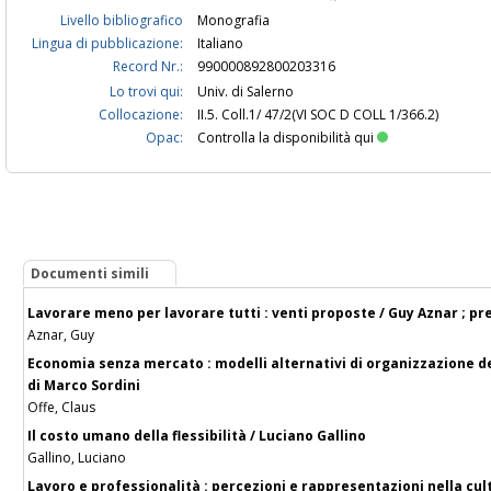
Livello bibliografico
Monografia
Lingua di pubblicazione:
Italiano
Record Nr.:
990000892800203316
Lo trovi qui:
Univ. di Salerno
Collocazione:
II.5. Coll.1/ 47/2(VI SOC D COLL 1/366.2)
Opac:
Controlla la disponibilità qui
Documenti simili
Lavorare meno per lavorare tutti : venti proposte / Guy Aznar ; pr
Aznar, Guy
Economia senza mercato : modelli alternativi di organizzazione del
di Marco Sordini
Offe, Claus
Il costo umano della flessibilità / Luciano Gallino
Gallino, Luciano
Lavoro e professionalità : percezioni e rappresentazioni nella cult