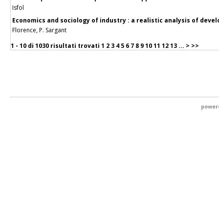
Isfol
Economics and sociology of industry : a realistic analysis of deve
Florence, P. Sargant
1 - 10 di
1030 risultati trovati
1
2
3
4
5
6
7
8
9
10
11
12
13
...
>
>>
power