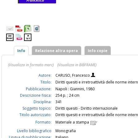
Francesco
Info
Relazione altra opera
Info copie
(Visualizza in formato marc)
(Visualizza in BIBFRAME)
Autore:
CARUSO, Francesco
Titolo:
Diritti quesiti e irretroattività delle norme int
Pubblicazione:
Napoli : Giannini, 1980
Descrizione fisica:
254 p. ; 24 cm
Disciplina:
341
Soggetto topico:
Diritti quesiti - Diritto internazionale
Titolo autorizzato:
Diritti quesiti e irretroattività delle norme inte
Formato:
Materiale a stampa
Livello bibliografico
Monografia
Lingua di pubblicazione:
Italiano