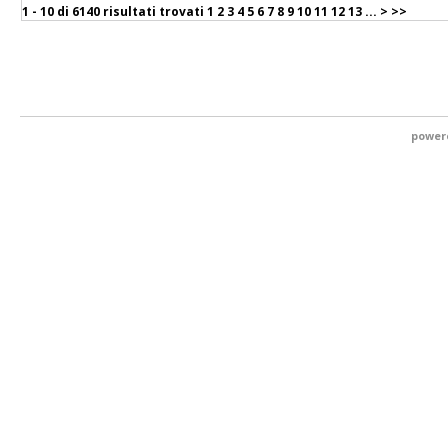
1 - 10 di
6140 risultati trovati
1
2
3
4
5
6
7
8
9
10
11
12
13
...
>
>>
power