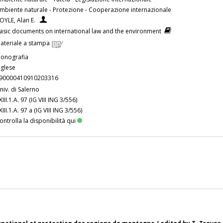
mbiente naturale - Protezione - Cooperazione internazionale
OYLE, Alan E.
asic documents on international law and the environment
ateriale a stampa
onografia
nglese
90000410910203316
niv. di Salerno
XIII.1.A. 97 (IG VIII ING 3/556)
XIII.1.A. 97 a (IG VIII ING 3/556)
ontrolla la disponibilità qui