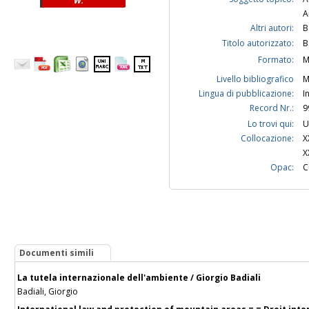
W.
A
Altri autori:
B
Titolo autorizzato:
B
Formato:
M
Livello bibliografico
M
Lingua di pubblicazione:
I
Record Nr.:
9
Lo trovi qui:
U
Collocazione:
X
X
Opac:
C
Documenti simili
La tutela internazionale dell'ambiente / Giorgio Badiali
Badiali, Giorgio