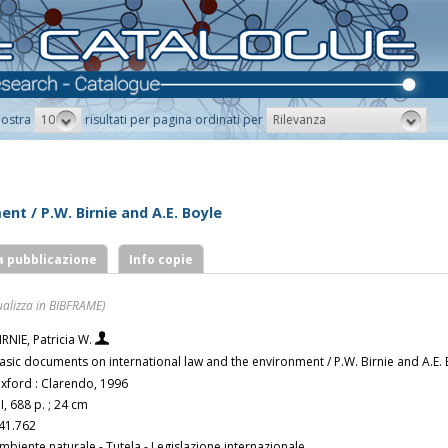
10
Rilevanza
ostra
risultati per pagina ordinati per
t / P.W. Birnie and A.E. Boyle
a pubblicazione
Info copie
ualizza in BIBFRAME)
IRNIE, Patricia W.
asic documents on international law and the environment / P.W. Birnie and A.E.
xford : Clarendo, 1996
II, 688 p. ; 24 cm
41.762
mbiente naturale - Tutela - Legislazione internazionale