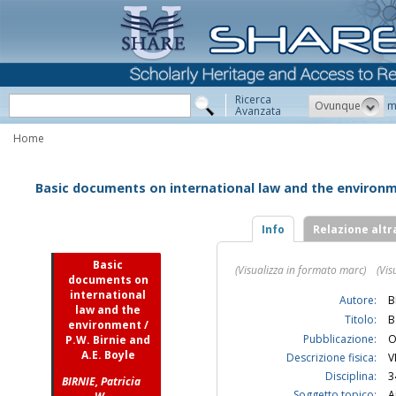
Ricerca
Ovunque
m
Avanzata
Home
Basic documents on international law and the environmen
Info
Relazione altr
Basic
(Visualizza in formato marc)
(Vis
documents on
international
Autore:
B
law and the
Titolo:
B
environment /
Pubblicazione:
O
P.W. Birnie and
A.E. Boyle
Descrizione fisica:
V
Disciplina:
3
BIRNIE, Patricia
Soggetto topico:
A