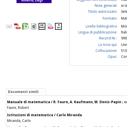
Amerio, Luigi
Note generali:
in 
Titolo autorizzato:
Sel
Formato:
Mat
Livello bibliografico
Mon
Lingua di pubblicazione:
Ital
Record Nr.:
990
Lo trovi qui:
Uni
Collocazione:
510
Opac:
Con
Documenti simili
Manuale di matematica / R. Faure, A. Kaufmann, M. Denis-Papin ; con
Faure, Robert
Istituzioni di matematica / Carlo Miranda
Miranda, Carlo