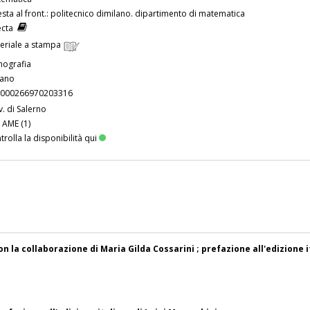
testa al front.: politecnico dimilano. dipartimento di matematica
ecta
eriale a stampa
ografia
iano
000266970203316
v. di Salerno
 AME (1)
trolla la disponibilità qui
 la collaborazione di Maria Gilda Cossarini ; prefazione all'edizione i