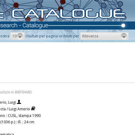
10
Rilevanza
ostra
risultati per pagina ordinati per
ualizza in BIBFRAME)
rio, Luigi
ecta / Luigi Amerio
ano : CUSL, stampa 1990
 (1036 p.) : ill. ; 24 cm
ematica