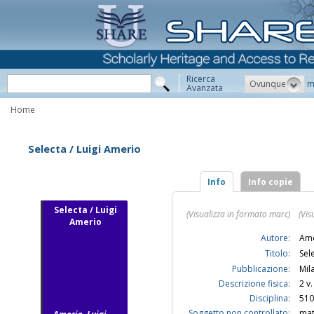
Ricerca
Ovunque
m
Avanzata
Home
Selecta / Luigi Amerio
Info
Info copie
Selecta / Luigi
(Visualizza in formato marc)
(Vis
Amerio
Autore:
Ame
Titolo:
Sel
Pubblicazione:
Mil
Descrizione fisica:
2 v.
Disciplina:
510
Soggetto non controllato:
mat