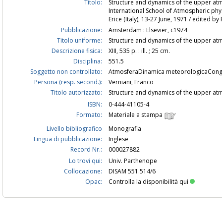
Titolo:
Structure and dynamics of the upper atm
International School of Atmospheric physi
Erice (Italy), 13-27 June, 1971 / edited b
Pubblicazione:
Amsterdam : Elsevier, c1974
Titolo uniforme:
Structure and dynamics of the upper 
Descrizione fisica:
XIII, 535 p. : ill. ; 25 cm.
Disciplina:
551.5
Soggetto non controllato:
AtmosferaDinamica meteorologicaCong
Persona (resp. second.):
Verniani, Franco
Titolo autorizzato:
Structure and dynamics of the upper 
ISBN:
0-444-41105-4
Formato:
Materiale a stampa
Livello bibliografico
Monografia
Lingua di pubblicazione:
Inglese
Record Nr.:
000027882
Lo trovi qui:
Univ. Parthenope
Collocazione:
DISAM 551.514/6
Opac:
Controlla la disponibilità qui