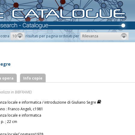
10
Rilevanza
ostra
risultati per pagina ordinati per
Segre
a opera
Info copie
ualizza in BIBFRAME)
anza locale e informatica / introduzione di Giuliano Segre
ano : Franco Angeli, c1981
anza locale e informatica
 p. ; 22 cm
anza localeCongressi1978