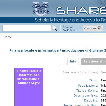
Ricerca
Ovunque
m
Avanzata
Home
Finanza locale e informatica / introduzione di Giuliano 
Info
Relazione altr
Finanza locale e
(Visualizza in formato marc)
(Vis
informatica /
introduzione di
Titolo:
Fin
Giuliano Segre
Pubblicazione:
Mil
Titolo uniforme:
Fin
Descrizione fisica:
262
Disciplina:
336
Soggetto non controllato:
Fin