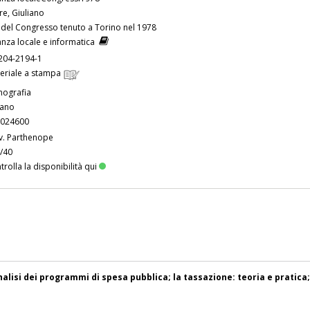
re, Giuliano
i del Congresso tenuto a Torino nel 1978
anza locale e informatica
204-2194-1
eriale a stampa
ografia
iano
024600
v. Parthenope
/40
trolla la disponibilità qui
nalisi dei programmi di spesa pubblica; la tassazione: teoria e pratica