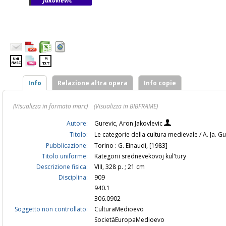
Jakovlevic
Info
Relazione altra opera
Info copie
(Visualizza in formato marc)
(Visualizza in BIBFRAME)
Autore:
Gurevic, Aron Jakovlevic
Titolo:
Le categorie della cultura medievale / A. Ja. G
Pubblicazione:
Torino : G. Einaudi, [1983]
Titolo uniforme:
Kategorii srednevekovoj kul'tury
Descrizione fisica:
VIII, 328 p. ; 21 cm
Disciplina:
909
940.1
306.0902
Soggetto non controllato:
CulturaMedioevo
SocietàEuropaMedioevo