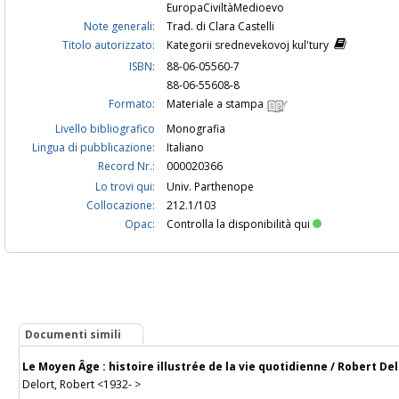
EuropaCiviltàMedioevo
Note generali:
Trad. di Clara Castelli
Titolo autorizzato:
Kategorii srednevekovoj kul'tury
ISBN:
88-06-05560-7
88-06-55608-8
Formato:
Materiale a stampa
Livello bibliografico
Monografia
Lingua di pubblicazione:
Italiano
Record Nr.:
000020366
Lo trovi qui:
Univ. Parthenope
Collocazione:
212.1/103
Opac:
Controlla la disponibilità qui
Documenti simili
Le Moyen Âge : histoire illustrée de la vie quotidienne / Robert De
Delort, Robert <1932- >