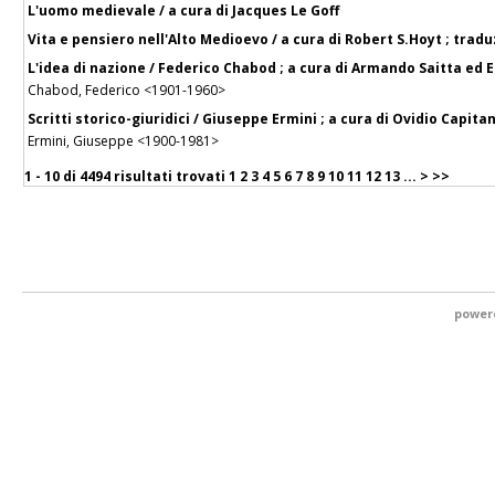
L'uomo medievale / a cura di Jacques Le Goff
Vita e pensiero nell'Alto Medioevo / a cura di Robert S.Hoyt ; tradu
L'idea di nazione / Federico Chabod ; a cura di Armando Saitta ed 
Chabod, Federico <1901-1960>
Scritti storico-giuridici / Giuseppe Ermini ; a cura di Ovidio Capit
Ermini, Giuseppe <1900-1981>
1 - 10 di
4494 risultati trovati
1
2
3
4
5
6
7
8
9
10
11
12
13
...
>
>>
power