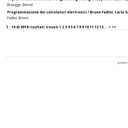
Bruegge, Bernd
Programmazione dei calcolatori elettronici / Bruno Fadini, Carlo S
Fadini, Bruno
1 - 10 di
6918 risultati trovati
1
2
3
4
5
6
7
8
9
10
11
12
13
...
>
>>
power