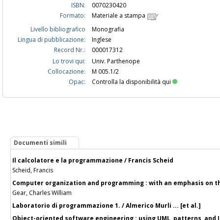
ISBN:
0070230420
Formato:
Materiale a stampa
Livello bibliografico
Monografia
Lingua di pubblicazione:
Inglese
Record Nr.:
000017312
Lo trovi qui:
Univ. Parthenope
Collocazione:
M 005.1/2
Opac:
Controlla la disponibilità qui
Documenti simili
Il calcolatore e la programmazione / Francis Scheid
Scheid, Francis
Computer organization and programming : with an emphasis on th
Gear, Charles William
Laboratorio di programmazione 1. / Almerico Murli ... [et al.]
Object-oriented software engineering : using UML, patterns, and J