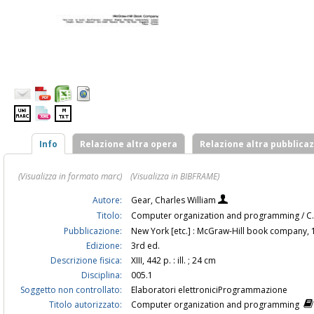
Info
Relazione altra opera
Relazione altra pubblica
(Visualizza in formato marc)
(Visualizza in BIBFRAME)
Autore:
Gear, Charles William
Titolo:
Computer organization and programming / C.
Pubblicazione:
New York [etc.] : McGraw-Hill book company,
Edizione:
3rd ed.
Descrizione fisica:
XIII, 442 p. : ill. ; 24 cm
Disciplina:
005.1
Soggetto non controllato:
Elaboratori elettroniciProgrammazione
Titolo autorizzato:
Computer organization and programming