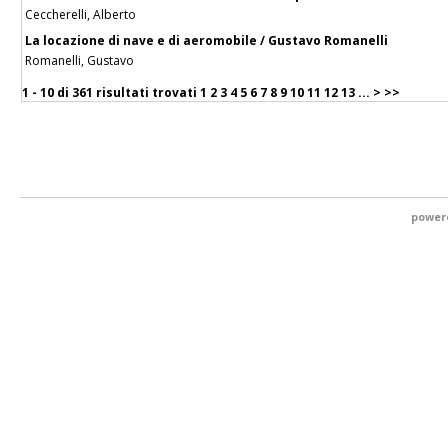
Ceccherelli, Alberto
La locazione di nave e di aeromobile / Gustavo Romanelli
Romanelli, Gustavo
1 - 10 di
361 risultati trovati
1
2
3
4
5
6
7
8
9
10
11
12
13
...
>
>>
power