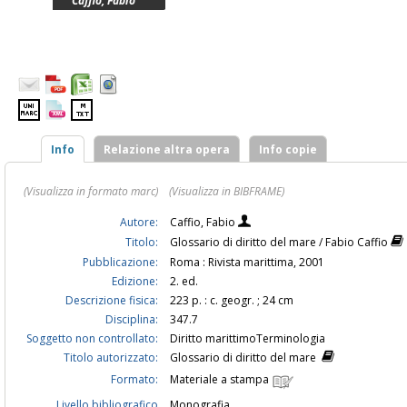
Caffio, Fabio
Info
Relazione altra opera
Info copie
(Visualizza in formato marc)
(Visualizza in BIBFRAME)
Autore:
Caffio, Fabio
Titolo:
Glossario di diritto del mare / Fabio Caffio
Pubblicazione:
Roma : Rivista marittima, 2001
Edizione:
2. ed.
Descrizione fisica:
223 p. : c. geogr. ; 24 cm
Disciplina:
347.7
Soggetto non controllato:
Diritto marittimoTerminologia
Titolo autorizzato:
Glossario di diritto del mare
Formato:
Materiale a stampa
Livello bibliografico
Monografia