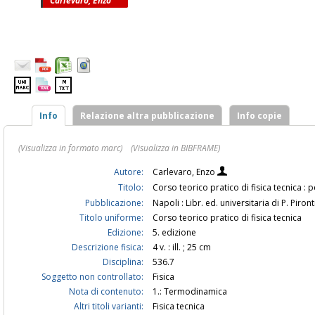
Carlevaro, Enzo
Info
Relazione altra pubblicazione
Info copie
(Visualizza in formato marc)
(Visualizza in BIBFRAME)
Autore:
Carlevaro, Enzo
Titolo:
Corso teorico pratico di fisica tecnica : 
Pubblicazione:
Napoli : Libr. ed. universitaria di P. Piron
Titolo uniforme:
Corso teorico pratico di fisica tecnica
Edizione:
5. edizione
Descrizione fisica:
4 v. : ill. ; 25 cm
Disciplina:
536.7
Soggetto non controllato:
Fisica
Nota di contenuto:
1.: Termodinamica
Altri titoli varianti:
Fisica tecnica