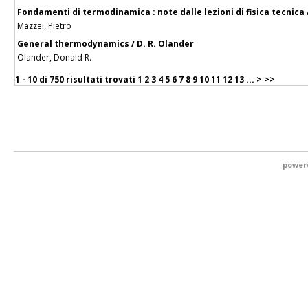
Fondamenti di termodinamica : note dalle lezioni di fisica tecnica 
Mazzei, Pietro
General thermodynamics / D. R. Olander
Olander, Donald R.
1 - 10 di
750 risultati trovati
1
2
3
4
5
6
7
8
9
10
11
12
13
...
>
>>
power