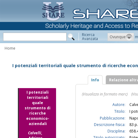
Ricerca
Ovunque
m
Avanzata
Home
I potenziali territoriali quale strumento di ricerche ec
Info
Relazione altr
I potenziali
(Visualizza in formato marc)
(Vis
territoriali
quale
Autore:
Calve
strumento di
Titolo:
I pot
ricerche
Pubblicazione:
Napol
economico-
aziendali
Descrizione fisica:
83 p.
Disciplina:
658.
Calvelli,
Titolo autorizzato:
Pote