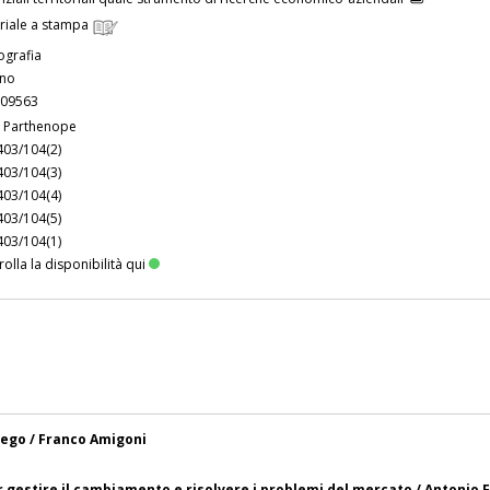
riale a stampa
grafia
ano
09563
. Parthenope
403/104(2)
403/104(3)
403/104(4)
403/104(5)
403/104(1)
olla la disponibilità qui
piego / Franco Amigoni
r gestire il cambiamento e risolvere i problemi del mercato / Antonio 