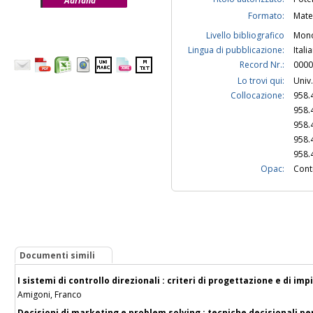
Adriana
Formato:
Mate
Livello bibliografico
Mono
Lingua di pubblicazione:
Itali
Record Nr.:
0000
Lo trovi qui:
Univ
Collocazione:
958.
958.
958.
958.
958.
Opac:
Contr
Documenti simili
I sistemi di controllo direzionali : criteri di progettazione e di im
Amigoni, Franco
Decisioni di marketing e problem solving : tecniche decisionali pe