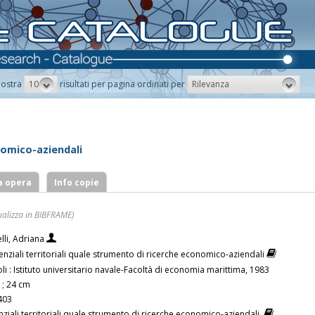
10
Rilevanza
ostra
risultati per pagina ordinati per
onomico-aziendali
a opera
Info copie
ualizza in BIBFRAME)
lli, Adriana
enziali territoriali quale strumento di ricerche economico-aziendali
i : Istituto universitario navale-Facoltà di economia marittima, 1983
 ; 24 cm
403
nziali territoriali quale strumento di ricerche economico-aziendali