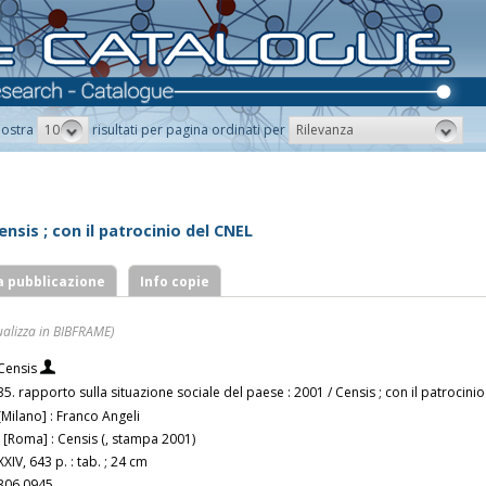
10
Rilevanza
ostra
risultati per pagina ordinati per
ensis ; con il patrocinio del CNEL
a pubblicazione
Info copie
ualizza in BIBFRAME)
Censis
35. rapporto sulla situazione sociale del paese : 2001 / Censis ; con il patrocini
[Milano] : Franco Angeli
; [Roma] : Censis (, stampa 2001)
XXIV, 643 p. : tab. ; 24 cm
306.0945