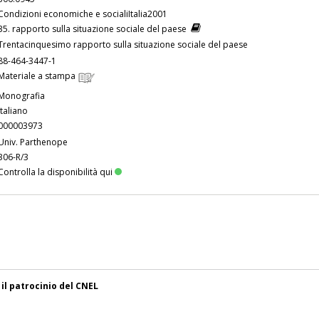
Condizioni economiche e socialiItalia2001
35. rapporto sulla situazione sociale del paese
Trentacinquesimo rapporto sulla situazione sociale del paese
88-464-3447-1
Materiale a stampa
Monografia
Italiano
000003973
Univ. Parthenope
306-R/3
Controlla la disponibilità qui
 il patrocinio del CNEL