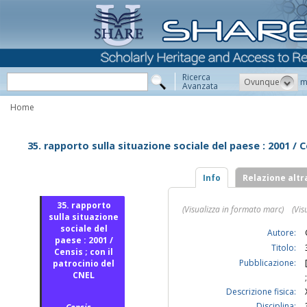
Ricerca
Ovunque
m
Avanzata
Home
35. rapporto sulla situazione sociale del paese : 2001 / C
Info
Relazione altr
35. rapporto
(Visualizza in formato marc)
(Vis
sulla situazione
sociale del
Autore:
paese : 2001 /
Titolo:
Censis ; con il
Pubblicazione:
patrocinio del
CNEL
Descrizione fisica:
Disciplina: