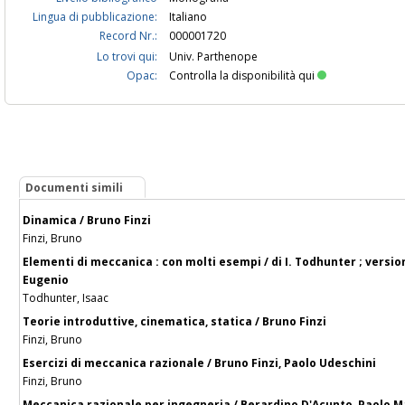
Lingua di pubblicazione:
Italiano
Record Nr.:
000001720
Lo trovi qui:
Univ. Parthenope
Opac:
Controlla la disponibilità qui
Documenti simili
Dinamica / Bruno Finzi
Finzi, Bruno
Elementi di meccanica : con molti esempi / di I. Todhunter ; versio
Eugenio
Todhunter, Isaac
Teorie introduttive, cinematica, statica / Bruno Finzi
Finzi, Bruno
Esercizi di meccanica razionale / Bruno Finzi, Paolo Udeschini
Finzi, Bruno
Meccanica razionale per ingegneria / Berardino D'Acunto, Paolo M