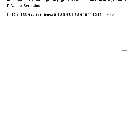
D'Acunto, Berardino
1 - 10 di
133 risultati trovati
1
2
3
4
5
6
7
8
9
10
11
12
13
...
>
>>
power