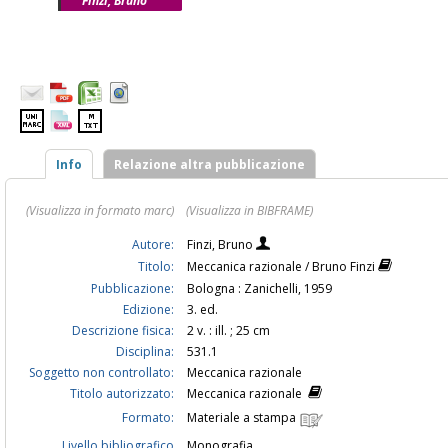
Finzi, Bruno
Info
Relazione altra pubblicazione
(Visualizza in formato marc)
(Visualizza in BIBFRAME)
Autore:
Finzi, Bruno
Titolo:
Meccanica razionale / Bruno Finzi
Pubblicazione:
Bologna : Zanichelli, 1959
Edizione:
3. ed.
Descrizione fisica:
2 v. : ill. ; 25 cm
Disciplina:
531.1
Soggetto non controllato:
Meccanica razionale
Titolo autorizzato:
Meccanica razionale
Formato:
Materiale a stampa
Livello bibliografico
Monografia