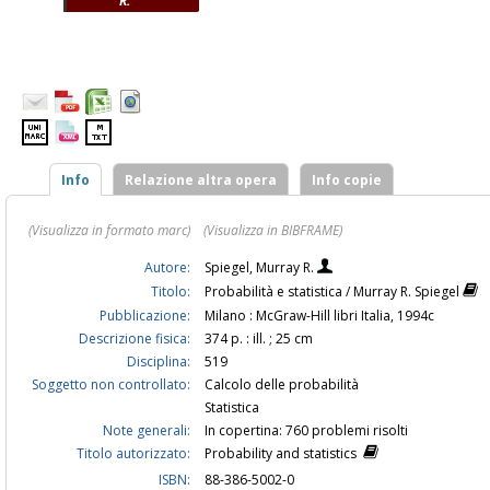
R.
Info
Relazione altra opera
Info copie
(Visualizza in formato marc)
(Visualizza in BIBFRAME)
Autore:
Spiegel, Murray R.
Titolo:
Probabilità e statistica / Murray R. Spiegel
Pubblicazione:
Milano : McGraw-Hill libri Italia, 1994c
Descrizione fisica:
374 p. : ill. ; 25 cm
Disciplina:
519
Soggetto non controllato:
Calcolo delle probabilità
Statistica
Note generali:
In copertina: 760 problemi risolti
Titolo autorizzato:
Probability and statistics
ISBN:
88-386-5002-0