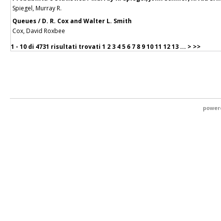
Spiegel, Murray R.
Queues / D. R. Cox and Walter L. Smith
Cox, David Roxbee
1 - 10 di
4731 risultati trovati
1
2
3
4
5
6
7
8
9
10
11
12
13
...
>
>>
power